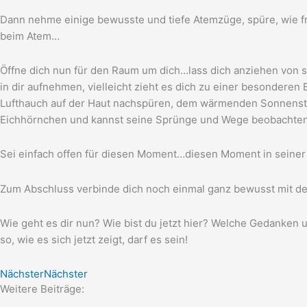
Dann neh­me eini­ge bewuss­te und tie­fe Atem­zü­ge, spü­re, wie fr
beim Atem…
Öff­ne dich nun für den Raum um dich…lass dich anzie­hen von 
in dir auf­neh­men, viel­leicht zieht es dich zu einer beson­de­
Luft­hauch auf der Haut nach­spü­ren, dem wär­men­den Son­nen­st
Eich­hörn­chen und kannst sei­ne Sprün­ge und Wege beobachte
Sei ein­fach offen für die­sen Moment…diesen Moment in sei­ner 
Zum Abschluss ver­bin­de dich noch ein­mal ganz bewusst mit dei
Wie geht es dir nun? Wie bist du jetzt hier? Wel­che Gedan­ken u
so, wie es sich jetzt zeigt, darf es sein!
Nächster
Nächster
Weitere Beiträge: