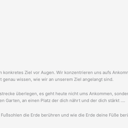
n kon­kre­tes Ziel vor Augen. Wir kon­zen­trie­ren uns aufs Anko
t genau wis­sen, wie wir an unse­rem Ziel ange­langt sind.
tre­cke über­le­gen, es geht heu­te nicht ums Ankom­men, son­de
n Gar­ten, an einen Platz der dich nährt und der dich stärkt ….
 Fuß­soh­len die Erde berüh­ren und wie die Erde dei­ne Füße be