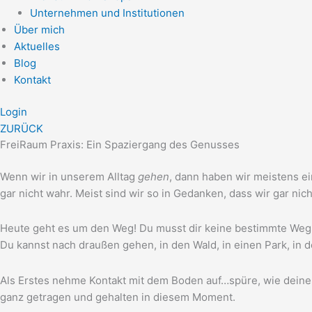
Unternehmen und Institutionen
Über mich
Aktuelles
Blog
Kontakt
Login
ZURÜCK
FreiRaum Praxis: Ein Spaziergang des Genusses
Wenn wir in unse­rem All­tag
gehen
, dann haben wir meis­tens ei
gar nicht wahr. Meist sind wir so in Gedan­ken, dass wir gar nich
Heu­te geht es um den Weg! Du musst dir kei­ne bestimm­te Weg­s
Du kannst nach drau­ßen gehen, in den Wald, in einen Park, in de
Als Ers­tes neh­me Kon­takt mit dem Boden auf…spüre, wie dei­ne
ganz getra­gen und gehal­ten in die­sem Moment.