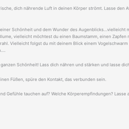
i­sche, dich näh­ren­de Luft in dei­nen Kör­per strömt. Las­se den 
sei­ner Schön­heit und dem Wun­der des Augenblicks…vielleicht 
ren Blu­me, viel­leicht möch­test du einen Baum­stamm, einen Zap­
rahl. Viel­leicht folgst du mit dei­nem Blick einem Vogel­schwar
n….
gan­zen Schön­heit! Lass dich näh­ren und stär­ken und las­se d
­nen Füßen, spü­re den Kon­takt, das ver­bun­den sein.
nd Gefüh­le tau­chen auf? Wel­che Kör­per­emp­fin­dun­gen? Las­s