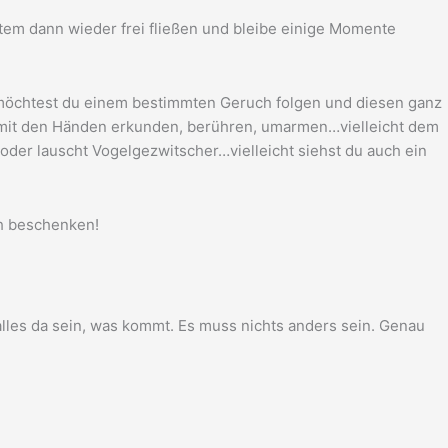
Atem dann wie­der frei flie­ßen und blei­be eini­ge Momen­te
möch­test du einem bestimm­ten Geruch fol­gen und die­sen ganz
fen mit den Hän­den erkun­den, berüh­ren, umarmen…vielleicht dem
m oder lauscht Vogelgezwitscher…vielleicht siehst du auch ein
ich beschenken!
e alles da sein, was kommt. Es muss nichts anders sein. Genau