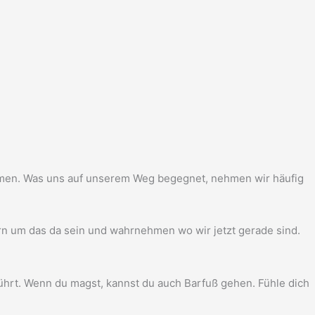
m­men. Was uns auf unse­rem Weg begeg­net, neh­men wir häu­fig
rn um das da sein und wahr­neh­men wo wir jetzt gera­de sind.
rührt. Wenn du magst, kannst du auch Bar­fuß gehen. Füh­le dich