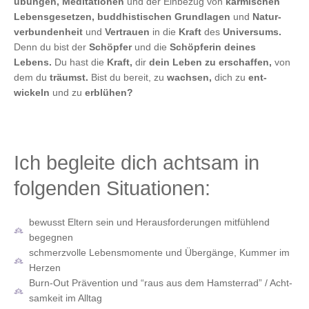
übun­gen, Medi­ta­tio­nen
und der Ein­be­zug von
kar­mi­schen
Lebens­ge­set­zen, bud­dhis­ti­schen Grund­la­gen
und
Natur­
ver­bun­den­heit
und
Ver­trau­en
in die
Kraft
des
Uni­ver­sums.
Denn du bist der
Schöp­fer
und die
Schöp­fe­rin dei­nes
Lebens.
Du hast die
Kraft,
dir
dein Leben zu erschaf­fen,
von
dem du
träumst.
Bist du bereit, zu
wach­sen,
dich zu
ent-
wickeln
und zu
erblü­hen?
Ich begleite dich achtsam in
folgenden Situationen:
bewusst Eltern sein und Her­aus­for­de­run­gen mit­füh­lend
begegnen
schmerz­vol­le Lebens­mo­men­te und Über­gän­ge, Kum­mer im
Herzen
Burn-Out Prä­ven­ti­on und “raus aus dem Hams­ter­rad” / Acht­
sam­keit im Alltag