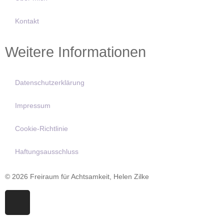
Kontakt
Weitere Informationen
Datenschutzerklärung
Impressum
Cookie-Richtlinie
Haftungsausschluss
© 2026 Freiraum für Achtsamkeit, Helen Zilke
I
n
s