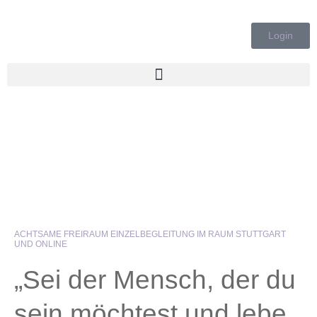
Zum
Inhalt
Login
springen
ACHTSAME FREIRAUM EINZELBEGLEITUNG IM RAUM STUTTGART
UND ONLINE
„Sei der Mensch, der du
sein möchtest und lebe