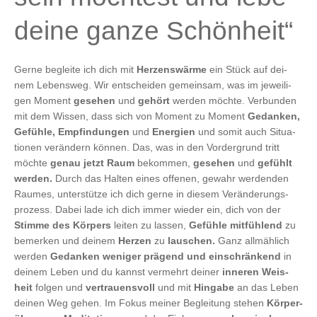
deine ganze Schönheit“
Ger­ne beglei­te ich dich mit
Her­zens­wär­me
ein Stück auf dei­
nem Lebens­weg. Wir ent­schei­den gemein­sam, was im jewei­li­
gen Moment
gese­hen
und
gehört
wer­den möch­te. Ver­bun­den
mit dem Wis­sen, dass sich von Moment zu Moment
Gedan­ken,
Gefüh­le, Emp­fin­dun­gen
und
Ener­gien
und somit auch Situa­
tio­nen ver­än­dern kön­nen. Das, was in den Vor­der­grund tritt
möch­te
genau jetzt Raum
bekom­men,
gese­hen
und
gefühlt
wer­den.
Durch das Hal­ten eines offe­nen, gewahr wer­den­den
Rau­mes, unter­stüt­ze ich dich ger­ne in die­sem Ver­än­de­rungs­
pro­zess. Dabei lade ich dich immer wie­der ein, dich von der
Stim­me des Kör­pers
lei­ten zu las­sen,
Gefüh­le mit­füh­lend
zu
bemer­ken und dei­nem
Her­zen
zu
lau­schen.
Ganz all­mäh­lich
wer­den
Gedan­ken weni­ger prä­gend und ein­schrän­kend
in
dei­nem Leben und du kannst ver­mehrt dei­ner
inne­ren Weis­
heit
fol­gen und
ver­trau­ens­voll
und mit
Hin­ga­be
an das Leben
dei­nen Weg gehen. Im Fokus mei­ner Beglei­tung ste­hen
Kör­per­