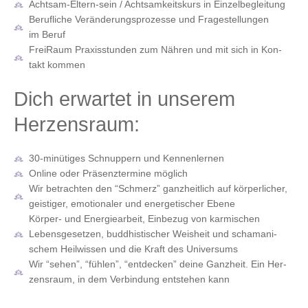
Acht­sam-Eltern-sein / Acht­sam­keits­kurs in Einzelbegleitung
Beruf­li­che Ver­än­de­rungs­pro­zes­se und Fra­ge­stel­lun­gen
im Beruf
Frei­Raum Pra­xis­stun­den zum Näh­ren und mit sich in Kon­
takt kommen
Dich erwartet in unserem
Herzensraum:
30-minü­ti­ges Schnup­pern und Kennenlernen
Online oder Prä­senz­ter­mi­ne möglich
Wir betrach­ten den “Schmerz” ganz­heit­lich auf kör­per­li­cher,
geis­ti­ger, emo­tio­na­ler und ener­ge­ti­scher Ebene
Kör­per- und Ener­gie­ar­beit, Ein­be­zug von kar­mi­schen
Lebens­ge­set­zen, bud­dhis­ti­scher Weis­heit und scha­ma­ni­
schem Heil­wis­sen und die Kraft des Universums
Wir “sehen”, “füh­len”, “ent­de­cken” dei­ne Ganz­heit. Ein Her­
zens­raum, in dem Ver­bin­dung ent­ste­hen kann